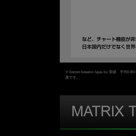
※ Internet Initiative Japa
度です。