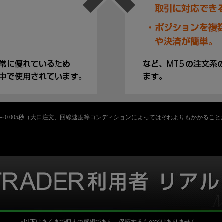
n Inc.実績 平均0.003～0.005秒（大口注文、回線速度等コンディションによってはそれよりも