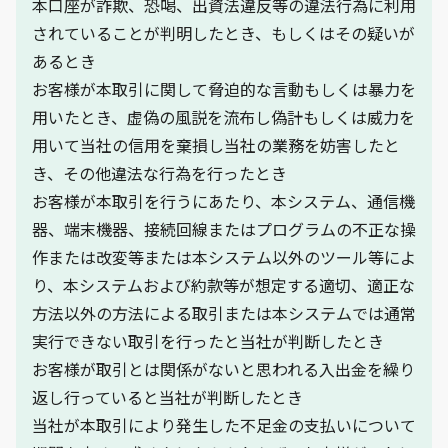
本口座が詐欺、恐喝、出資法違反等の違法行為に利用
されていることが判明したとき、もしくはその疑いが
あるとき
お客様が本取引に関して脅迫的な言動もしくは暴力を
用いたとき、虚偽の風説を流布し偽計もしくは威力を
用いて当社の信用を棄損し当社の業務を妨害したと
き、その他違法な行為を行ったとき
お客様が本取引を行うにあたり、本システム、通信機
器、端末機器、接続回線またはプログラムの不正な操
作または改変等または本システム以外のツール等によ
り、本システムおよび約款等が想定する適切、適正な
方法以外の方法による取引または本システムでは通常
実行できない取引を行ったと当社が判断したとき
お客様が取引とは関係がないと思われる入出金を繰り
返し行っていると当社が判断したとき
当社が本取引により発生した不足金の支払いについて