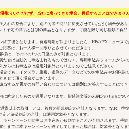
お受取りいただけず、当社に戻ってきた場合、再送することはできませ
仕入れの都合により、別の同等の商品に変更させていただく場合があり
ント予定の商品とは別の商品となりますが、可能な限り同じ種類の食品
ン終了後となります。発送時期が決まりましたら、HPのJFXニュース
ご応募は、お一人様一回限りとさせていただきます。
客様は、その中の1つの口座のみが対象となります。
満たせば自動的に申込まれるものではなく、専用申込みフォームからの
外からのお申込みは適用対象外となりますのでご注意ください。
場合でも、イタズラ、重複、虚偽のデータなどでのお申込みやお客様の
とさせて頂く場合がございます。
該当するか否かのお問い合わせについては個別にお答えすることはでき
内に約定したものが適用となります。指値注文等の未約定のものについ
0万通貨以上の取引」とは、複数の新規約定の合計となります。なお、往復で
新規約定と決済約定の合計）は適用対象外となります。
、キャンペーン期間中はお申込みが殺到することが予想されます。手続
取引までに本キャンペーンが終了してしまった場合は、対象外となりま