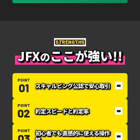
STRENGTHS
JFX
ここが強い!!
の
POINT
スキャルピング公認で安心取引
POINT
約定スピードと約定率
POINT
初心者でも直感的に使える操作
性