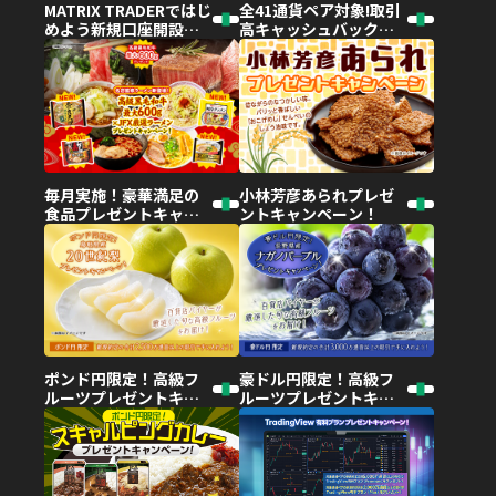
MATRIX TRADERではじ
全41通貨ペア対象!取引
めよう新規口座開設キ
高キャッシュバックキ
ャンペーン！
ャンペーン!
毎月実施！豪華満足の
小林芳彦あられプレゼ
食品プレゼントキャン
ントキャンペーン！
ペーン
ポンド円限定！高級フ
豪ドル円限定！高級フ
ルーツプレゼントキャ
ルーツプレゼントキャ
ンペーン!
ンペーン!