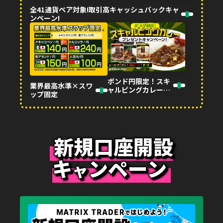
全41通貨ペア対象!取引高キャッシュバックキャ
ンペーン!
ポンド円限定！スキ
業界最高水準×スワ
ャルピングカレープ
ップ固定
レゼントキャンペー
ン!
新規口座開設
キ
ンペーン
ャ