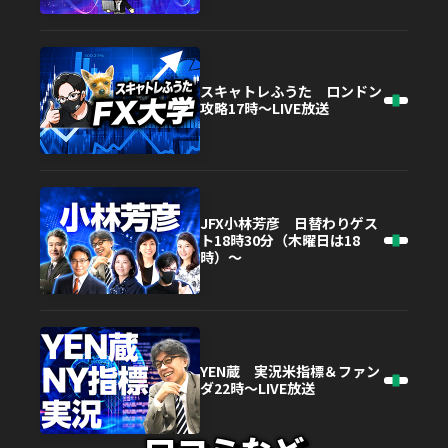
スキャトレふうた ロンドン
攻略17時～LIVE放送
JFX小林芳彦 日替わりゲス
ト18時30分（木曜日は18
時）～
YEN蔵 実況米指標＆ファン
ダ22時～LIVE放送