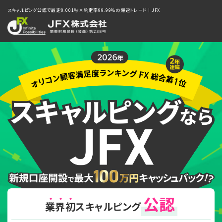
スキャルピング公認で最速0.001秒×約定率99.99%の爆速トレード｜JFX
公認
業界初
スキャルピング