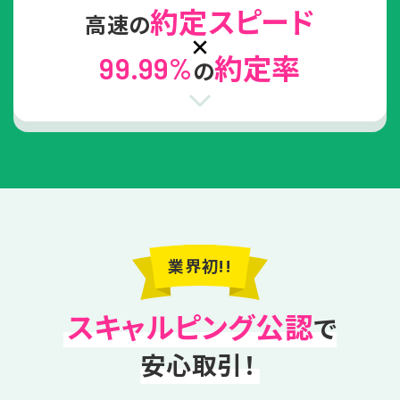
約定スピード
高速の
約定率
99.99%
の
業界初!!
スキャルピング公認
で
安心取引！