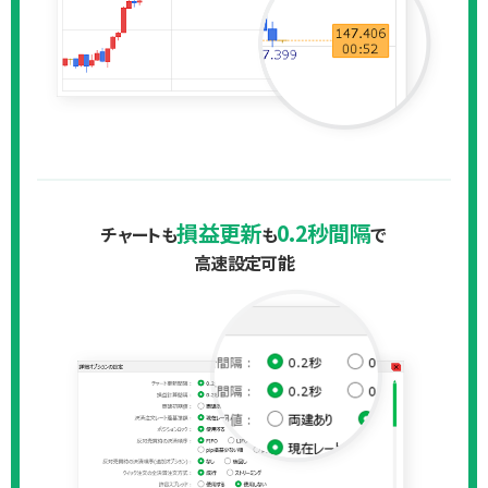
損益更新
0.2秒間隔
チャートも
も
で
高速設定可能