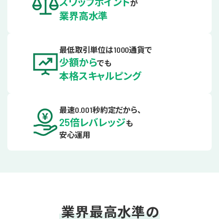
スワップポイント
が
業界高水準
最低取引単位は
通貨で
1000
少額から
でも
本格スキャルピング
最速
秒約定だから、
0.001
倍レバレッジ
25
も
安心運用
業界最高水準の