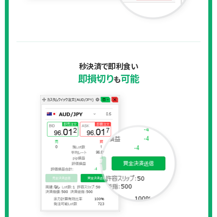
秒決済で即利食い
即損切り
可能
も