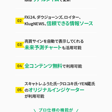
FXi24、ダウジョーンズ、ロイター、
02
信頼できる情報ソース
KlugNEWS。
売買サインを自動で表示してくれる
03
未来予測チャート
も活用可能
全コンテンツ無料
で利用可能
04
スキャトレふうた氏・クロユキ氏・YEN蔵氏
オリジナルインジケーター
の
05
が利用可能
プロ仕様の機能が