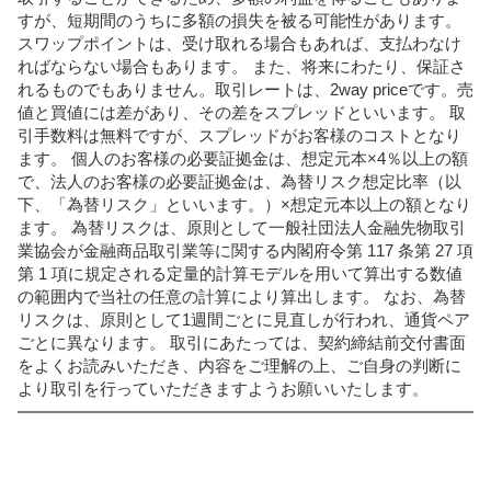
すが、短期間のうちに多額の損失を被る可能性があります。
スワップポイントは、受け取れる場合もあれば、支払わなけ
ればならない場合もあります。 また、将来にわたり、保証さ
れるものでもありません。取引レートは、2way priceです。売
値と買値には差があり、その差をスプレッドといいます。 取
引手数料は無料ですが、スプレッドがお客様のコストとなり
ます。 個人のお客様の必要証拠金は、想定元本×4％以上の額
で、法人のお客様の必要証拠金は、為替リスク想定比率（以
下、「為替リスク」といいます。）×想定元本以上の額となり
ます。 為替リスクは、原則として一般社団法人金融先物取引
業協会が金融商品取引業等に関する内閣府令第 117 条第 27 項
第 1 項に規定される定量的計算モデルを用いて算出する数値
の範囲内で当社の任意の計算により算出します。 なお、為替
リスクは、原則として1週間ごとに見直しが行われ、通貨ペア
ごとに異なります。 取引にあたっては、契約締結前交付書面
をよくお読みいただき、内容をご理解の上、ご自身の判断に
より取引を行っていただきますようお願いいたします。