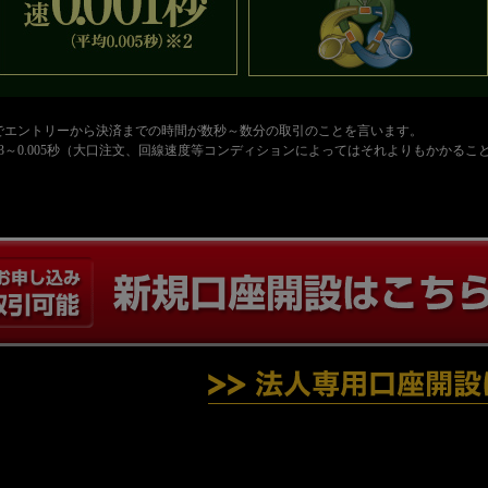
とでエントリーから決済までの時間が数秒～数分の取引のことを言います。
an Inc.実績 平均0.003～0.005秒（大口注文、回線速度等コンディションによってはそれよりも