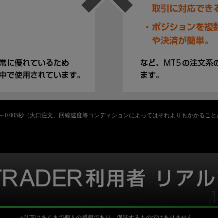
n Inc.実績 平均0.003～0.005秒（大口注文、回線速度等コンディションによってはそれよりも