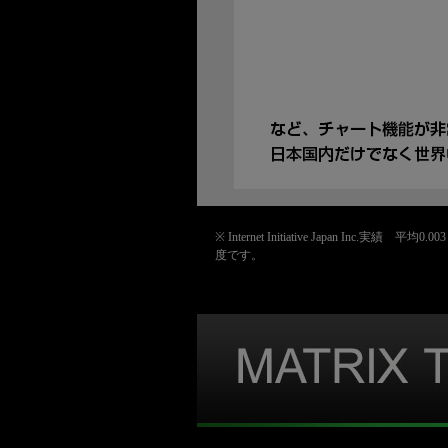
※ Internet Initiative Japa
度です。