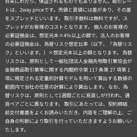
将来にわたり、保証されるものでもありません。取引レー
トは、2way priceです。売値と買値には差があり、その差
をスプレッドといいます。 取引手数料は無料ですが、ス
プレッドがお客様のコストとなります。 個人のお客様の
必要証拠金は、想定元本×4％以上の額で、法人のお客様
の必要証拠金は、為替リスク想定比率（以下、「為替リス
ク」といいます。）×想定元本以上の額となります。 為替
リスクは、原則として一般社団法人金融先物取引業協会が
金融商品取引業等に関する内閣府令第 117 条第 27 項第 1
項に規定される定量的計算モデルを用いて算出する数値の
範囲内で当社の任意の計算により算出します。 なお、為
替リスクは、原則として1週間ごとに見直しが行われ、通
貨ペアごとに異なります。 取引にあたっては、契約締結
前交付書面をよくお読みいただき、内容をご理解の上、ご
自身の判断により取引を行っていただきますようお願いい
たします。