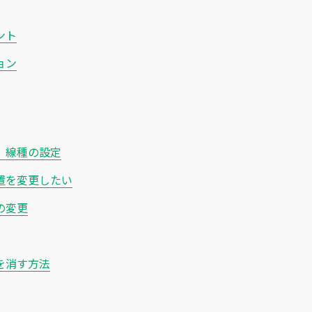
ント
ョン
、線種の設定
置を変更したい
の変更
を消す方法